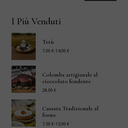
Min
Max
I Più Venduti
Tetù
7,00
€
-
14,00
€
Fascia
di
prezzo:
da
7,00 €
a
Colomba artigianale al
14,00 €
cioccolato fondente
28,00
€
Cassata Tradizionale al
forno
7,50
€
-
15,00
€
Fascia