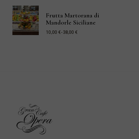
di
prezzo:
da
Frutta Martorana di
7,50 €
a
Mandorle Siciliane
15,00 €
10,00
€
-
38,00
€
Fascia
di
prezzo:
da
10,00 €
a
38,00 €