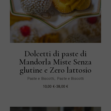
Dolcetti di paste di
Mandorla Miste Senza
glutine e Zero lattosio
Paste e Biscotti
Paste e Biscotti
10,00
€
-
38,00
€
Fascia
di
prezzo:
da
10,00 €
a
38,00 €