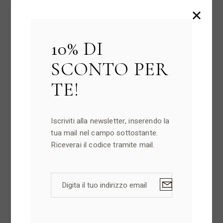
Prodotti
Tradizionali
Creme
10% DI
Delizie siciliane
SCONTO PER
Dolci Natalizi
TE!
Paste e Biscotti
Specialità Pasquali
Iscriviti alla newsletter, inserendo la
tua mail nel campo sottostante.
Riceverai il codice tramite mail.
Senza
Glutine
Creme
Dolci Natalizi
Paste e Biscotti