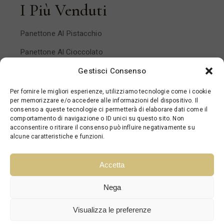
I Più Venduti
Panettone Al Pistacchio
Panettone Al Cioccolato
Panettone Pera E Cioccolato
Gestisci Consenso
Panettone Mandorlato
Per fornire le migliori esperienze, utilizziamo tecnologie come i cookie
per memorizzare e/o accedere alle informazioni del dispositivo. Il
Panettone Ai Frutti Di Bosco
consenso a queste tecnologie ci permetterà di elaborare dati come il
comportamento di navigazione o ID unici su questo sito. Non
acconsentire o ritirare il consenso può influire negativamente su
alcune caratteristiche e funzioni.
Accetta
Nega
© 2024 Gran Cafè Opera – P.IVA 06033910826 –
Visualizza le preferenze
Designed by
Webvox