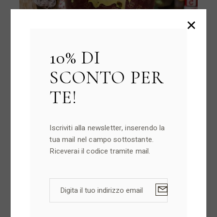
10% DI
SCONTO PER
TE!
Panettone al pistacchio
Iscriviti alla newsletter, inserendo la
verde solo senza glutine
tua mail nel campo sottostante.
Riceverai il codice tramite mail.
Dolci Natalizi
25,00
€
22,50
€
Il
Il
prezzo
prezzo
originale
attuale
era:
è:
25,00 €.
22,50 €.