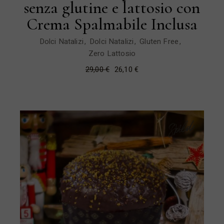
senza glutine e lattosio con
Crema Spalmabile Inclusa
Dolci Natalizi
Dolci Natalizi
Gluten Free
Zero Lattosio
29,00
€
26,10
€
Il
Il
prezzo
prezzo
originale
attuale
era:
è:
29,00 €.
26,10 €.
Sold
New