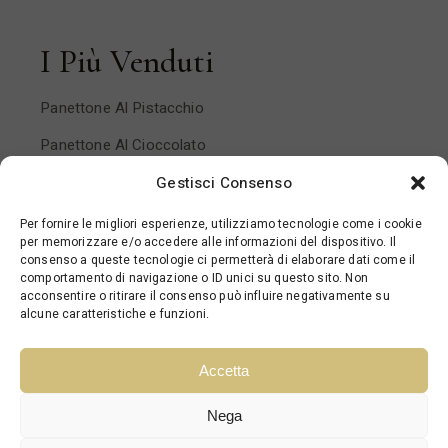
I Più Venduti
Panettone Al Pistacchio
Panettone Al Cioccolato
Panettone Pera E Cioccolato
Gestisci Consenso
Panettone Mandorlato
Per fornire le migliori esperienze, utilizziamo tecnologie come i cookie
per memorizzare e/o accedere alle informazioni del dispositivo. Il
Panettone Ai Frutti Di Bosco
consenso a queste tecnologie ci permetterà di elaborare dati come il
comportamento di navigazione o ID unici su questo sito. Non
acconsentire o ritirare il consenso può influire negativamente su
alcune caratteristiche e funzioni.
Accetta
Nega