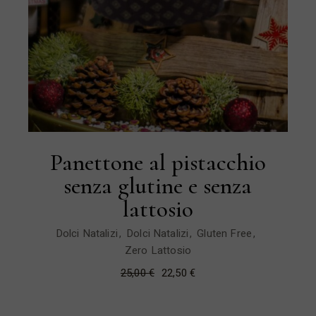
Panettone al pistacchio
senza glutine e senza
lattosio
Dolci Natalizi
Dolci Natalizi
Gluten Free
Zero Lattosio
25,00
€
22,50
€
Il
Il
prezzo
prezzo
originale
attuale
era:
è: