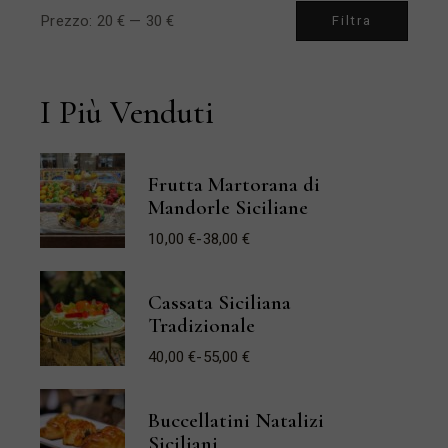
Prezzo:
20 €
—
30 €
Filtra
Prezz
Prezz
Min
Max
I Più Venduti
Frutta Martorana di
Mandorle Siciliane
10,00
€
-
38,00
€
Fascia
di
prezzo:
da
Cassata Siciliana
10,00 €
a
Tradizionale
38,00 €
40,00
€
-
55,00
€
Fascia
di
prezzo:
da
Buccellatini Natalizi
40,00 €
a
Siciliani