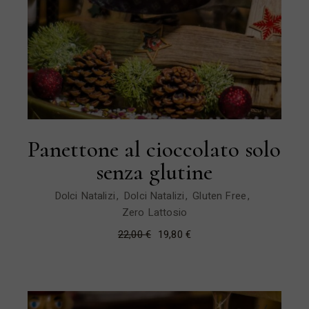
Panettone al cioccolato solo
senza glutine
Dolci Natalizi
Dolci Natalizi
Gluten Free
Zero Lattosio
22,00
€
19,80
€
Il
Il
prezzo
prezzo
originale
attuale
era:
è:
22,00 €.
19,80 €.