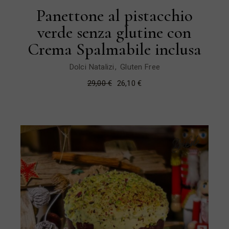
Panettone al pistacchio
verde senza glutine con
Crema Spalmabile inclusa
Dolci Natalizi
Gluten Free
29,00
€
26,10
€
Il
Il
prezzo
prezzo
originale
attuale
era:
è:
29,00 €.
26,10 €.
Sold
New