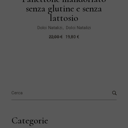
senza glutine e senza
lattosio
Dolci Natalizi
Dolci Natalizi
22,00
€
19,80
€
Il
Il
prezzo
prezzo
originale
attuale
era:
è:
22,00 €.
19,80 €.
Search
for:
Categorie