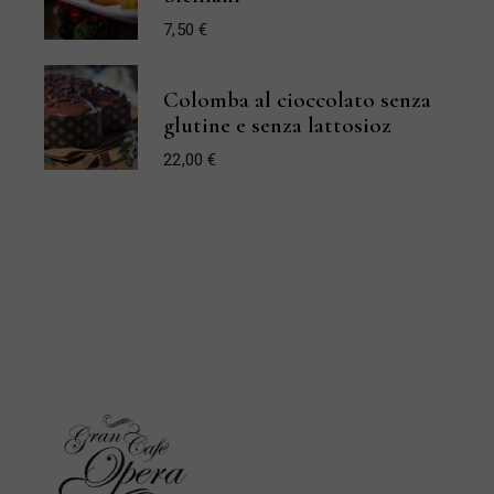
55,00 €
7,50
€
Colomba al cioccolato senza
glutine e senza lattosioz
22,00
€