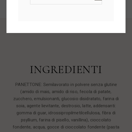
INGREDIENTI
PANETTONE: Semilavorato in polvere senza glutine
(amido di mais, amido di riso, fecola di patate,
zucchero, emulsionanti, glucosio disidratato, farina di
soia, agente lievitante, destrosio, latte, addensanti:
gomma di guar, idrossipropilmetilcellulosa, fibra di
psyllium, farina di pisello, vanillina), cioccolato
fondente, acqua, gocce di cioccolato fondente (pasta