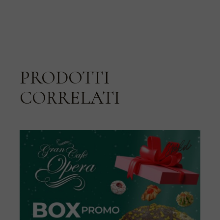
PRODOTTI
CORRELATI
Sold
New