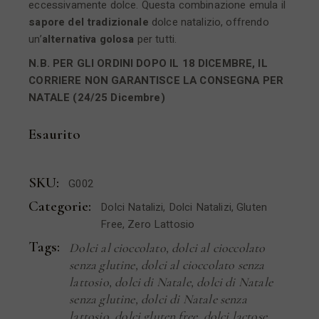
eccessivamente dolce. Questa combinazione emula il
sapore del tradizionale
dolce natalizio, offrendo
un’
alternativa golosa
per tutti.
N.B. PER GLI ORDINI DOPO IL 18 DICEMBRE, IL
CORRIERE NON GARANTISCE LA CONSEGNA PER
NATALE (24/25 Dicembre)
Esaurito
SKU:
G002
Categorie:
Dolci Natalizi
,
Dolci Natalizi
,
Gluten
Free
,
Zero Lattosio
Tags:
Dolci al cioccolato
,
dolci al cioccolato
senza glutine
,
dolci al cioccolato senza
lattosio
,
dolci di Natale
,
dolci di Natale
senza glutine
,
dolci di Natale senza
lattosio
,
dolci gluten free
,
dolci lactose