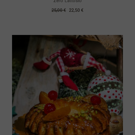
Zero Lattosio
25,00
€
22,50
€
New