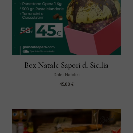
Box Natale Sapori di Sicilia
Dolci Natalizi
45,00
€
Sold
New