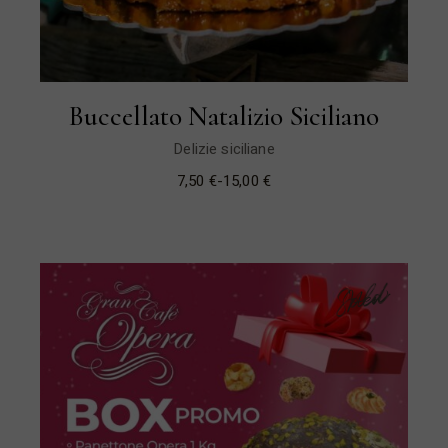
Buccellato Natalizio Siciliano
Delizie siciliane
7,50
€
-
15,00
€
Sold
New