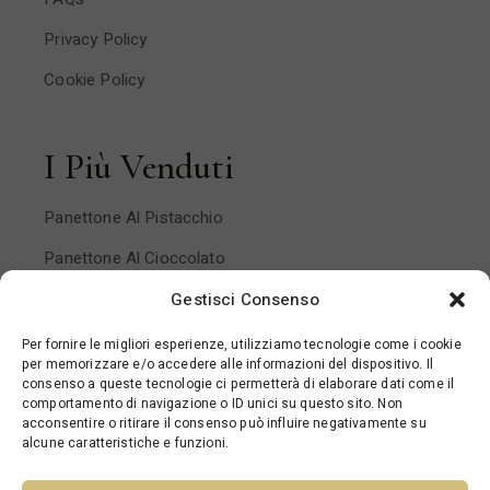
Privacy Policy
Cookie Policy
I Più Venduti
Panettone Al Pistacchio
Panettone Al Cioccolato
Panettone Pera E Cioccolato
Gestisci Consenso
Panettone Mandorlato
Per fornire le migliori esperienze, utilizziamo tecnologie come i cookie
per memorizzare e/o accedere alle informazioni del dispositivo. Il
Panettone Ai Frutti Di Bosco
consenso a queste tecnologie ci permetterà di elaborare dati come il
comportamento di navigazione o ID unici su questo sito. Non
acconsentire o ritirare il consenso può influire negativamente su
alcune caratteristiche e funzioni.