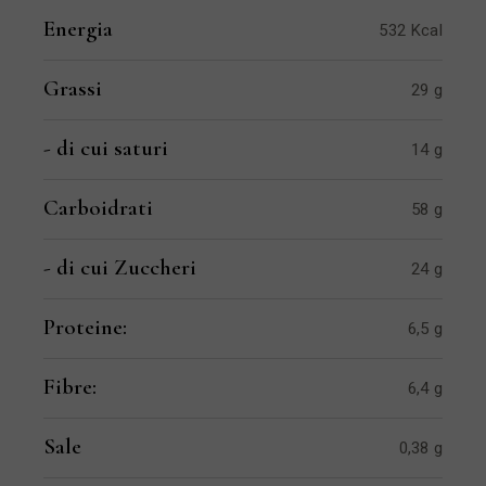
Energia
532 Kcal
Grassi
29 g
- di cui saturi
14 g
Carboidrati
58 g
- di cui Zuccheri
24 g
Proteine:
6,5 g
Fibre:
6,4 g
Sale
0,38 g