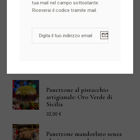
tua mail nel campo sottostante.
Panettone Eccellenza Opera,
Riceverai il codice tramite mail.
Pistacchio e Cioccolato
Nero di Modica
32,00
€
Panettone Rustico Noci e
Fichi secchi
30,00
€
Panettone al pistacchio
artigianale: Oro Verde di
Sicilia
32,00
€
Panettone mandorlato senza