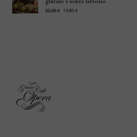
glutine e senza lattosio
22,00
€
19,80
€
Il
Il
prezzo
prezzo
originale
attuale
era:
è:
22,00 €.
19,80 €.