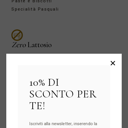
Paste e Biscotti
Specialità Pasquali
Zero
Lattosio
Creme
Dolci Natalizi
Paste e Biscotti
10% DI
Specialità Pasquali
SCONTO PER
TE!
I Più Venduti
Iscriviti alla newsletter, inserendo la