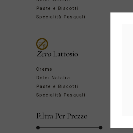
Paste e Biscotti
Specialità Pasquali
Zero
Lattosio
Creme
Dolci Natalizi
Paste e Biscotti
Specialità Pasquali
Filtra Per Prezzo