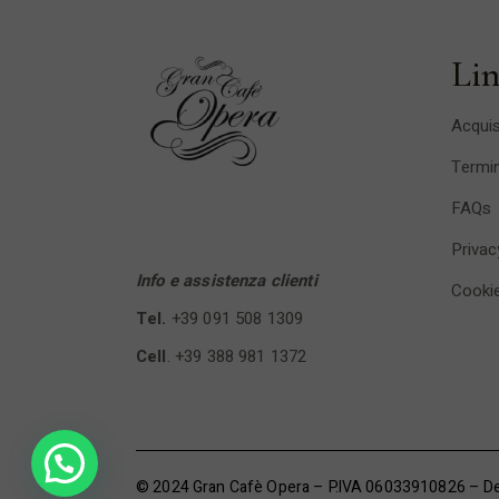
Lin
Acquis
Termin
FAQs
Privac
Info e assistenza clienti
Cookie
Tel.
+39 091 508 1309
Cell
.
+39 388 981 1372
© 2024 Gran Cafè Opera – P.IVA 06033910826 – D