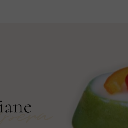
liane
Opera