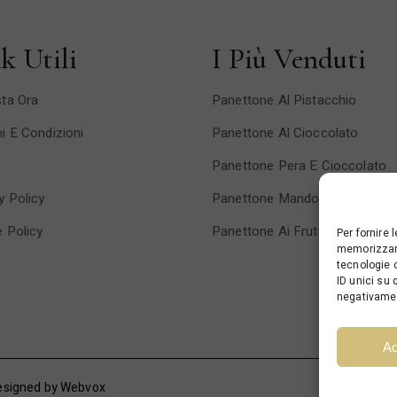
k Utili
I Più Venduti
ta Ora
Panettone Al Pistacchio
i E Condizioni
Panettone Al Cioccolato
Panettone Pera E Cioccolato
y Policy
Panettone Mandorlato
 Policy
Panettone Ai Frutti Di Bosco
Per fornire 
memorizzare
tecnologie 
ID unici su 
negativamen
Ac
esigned by
Webvox