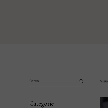
Search
for:
Visua
Categorie