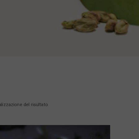
lizzazione del risultato
Sold
New