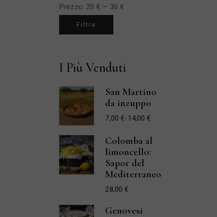
Prezzo:
20 €
—
30 €
Prezzo
Prezzo
Filtra
Min
Max
I Più Venduti
San Martino
da inzuppo
7,00
€
-
14,00
€
Fascia
di
prezzo:
Colomba al
da
7,00 €
limoncello:
a
Sapor del
14,00 €
Mediterraneo
28,00
€
Genovesi