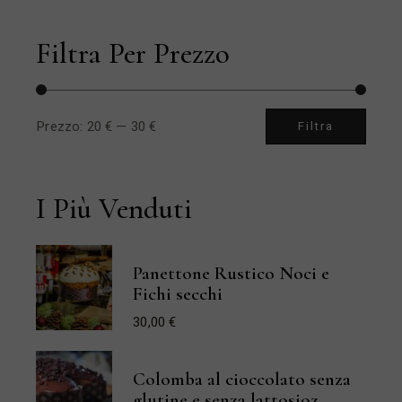
Filtra Per Prezzo
Prezzo:
20 €
—
30 €
Filtra
Prezz
Prezz
Min
Max
I Più Venduti
Panettone Rustico Noci e
Fichi secchi
30,00
€
Colomba al cioccolato senza
glutine e senza lattosioz