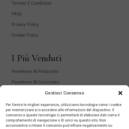
Termini E Condizioni
FAQs
Privacy Policy
Cookie Policy
I Più Venduti
Panettone Al Pistacchio
Panettone Al Cioccolato
Panettone Pera E Cioccolato
Gestisci Consenso
Panettone Mandorlato
Per fornire le migliori esperienze, utilizziamo tecnologie come i cookie
per memorizzare e/o accedere alle informazioni del dispositivo. Il
Panettone Ai Frutti Di Bosco
consenso a queste tecnologie ci permetterà di elaborare dati come il
comportamento di navigazione o ID unici su questo sito. Non
acconsentire o ritirare il consenso può influire negativamente su