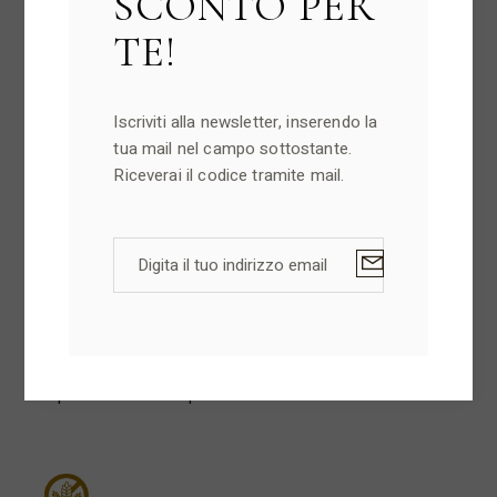
SCONTO PER
TE!
Categorie
Iscriviti alla newsletter, inserendo la
tua mail nel campo sottostante.
Riceverai il codice tramite mail.
Prodotti
Tradizionali
Creme
Delizie siciliane
Dolci Natalizi
Paste e Biscotti
Specialità Pasquali