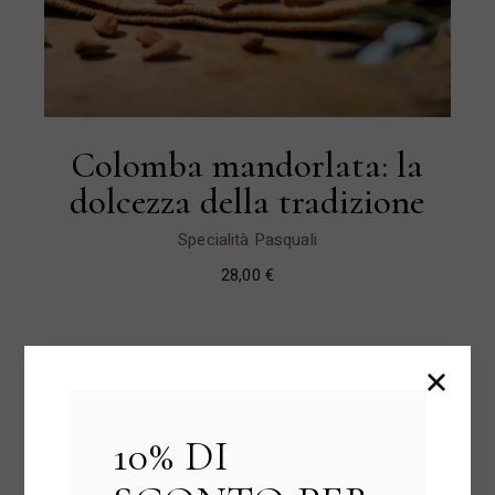
Colomba mandorlata: la
dolcezza della tradizione
Specialità Pasquali
28,00
€
10% DI
Search
for: