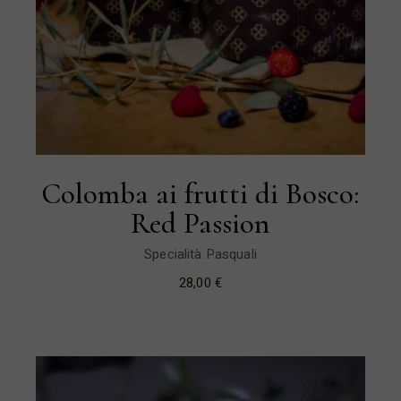
Colomba ai frutti di Bosco:
Red Passion
Specialità Pasquali
28,00
€
Sold
New