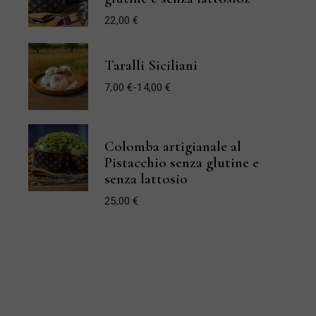
22,00
€
Taralli Siciliani
7,00
€
-
14,00
€
Fascia
di
prezzo:
da
7,00 €
a
Colomba artigianale al
14,00 €
Pistacchio senza glutine e
senza lattosio
25,00
€