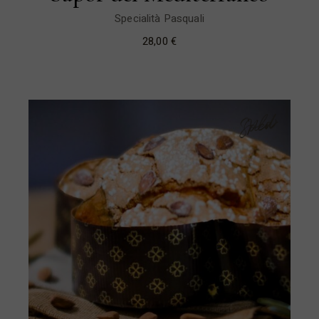
Specialità Pasquali
28,00
€
Sold
New