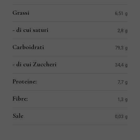
Grassi
6,51 g
- di cui saturi
2,8 g
Carboidrati
79,3 g
- di cui Zuccheri
34,4 g
Proteine:
7,7 g
Fibre:
1,3 g
Sale
0,03 g