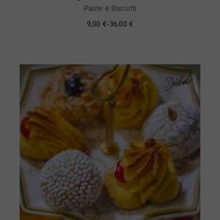
Paste e Biscotti
9,00
€
-
36,00
€
Sold
New