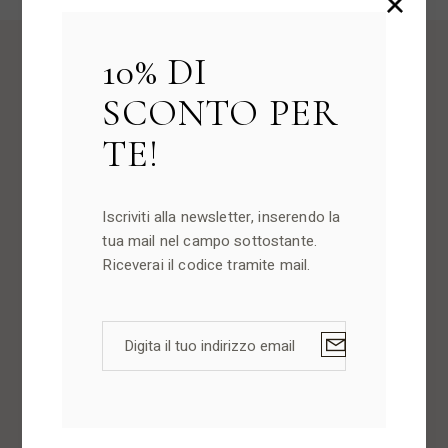
10% DI
SCONTO PER
TE!
INGREDIENTI
Iscriviti alla newsletter, inserendo la
tua mail nel campo sottostante.
INGREDIENTI: Farina 00, Latte vaccino, Uova di gallina
Riceverai il codice tramite mail.
di categoria A, Burro, Zucchero, Scorza di limone,
Anice, Ammoniaca, Lievito di birra e aromi naturali.
Glassa: Zucchero a velo, Acqua e Succo di limone.
Prodotto disponibile a Ottobre e
Novembre