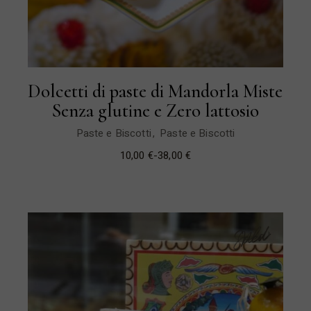
Dolcetti di paste di Mandorla Miste
Senza glutine e Zero lattosio
Paste e Biscotti
Paste e Biscotti
10,00
€
-
38,00
€
Sold
New