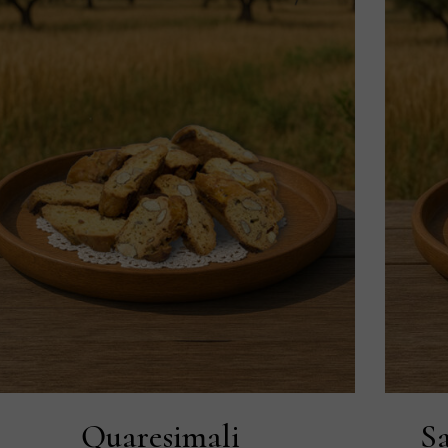
Quaresimali
S