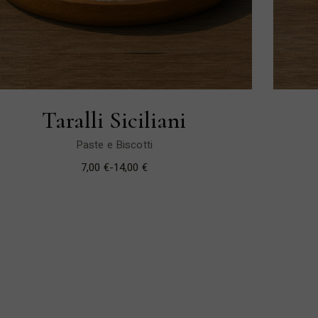
Taralli Siciliani
Paste e Biscotti
7,00
€
-
14,00
€
Fascia
di
prezzo:
da
7,00 €
a
14,00 €