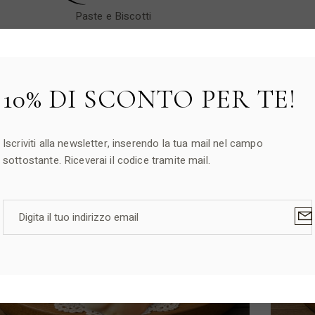
Paste e Biscotti
7,00
€
-
14,00
€
Fascia
di
prezzo:
da
7,00 €
10% DI SCONTO PER TE!
a
14,00 €
New
Iscriviti alla newsletter, inserendo la tua mail nel campo
sottostante. Riceverai il codice tramite mail.