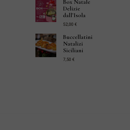
Box Natale
era:
è:
Delizie
22,00 €.
19,80 €.
dall’Isola
52,00
€
Buccellatini
Natalizi
Siciliani
7,50
€