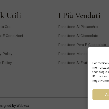
k Utili
I Più Venduti
ta Ora
Panettone Al Pistacchio
i E Condizioni
Panettone Al Cioccolato
Panettone Pera E Cioccolato
y Policy
Panettone Mandorlato
 Policy
Panettone Ai Frutti Di Bosco
Per fornire 
memorizzare
tecnologie 
ID unici su 
negativamen
Ac
esigned by
Webvox