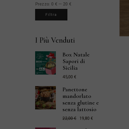
Prezzo:
0 €
—
20 €
Prezzo
Prezzo
Filtra
Min
Max
I Più Venduti
Box Natale
Sapori di
Sicilia
45,00
€
Panettone
mandorlato
senza glutine e
senza lattosio
22,00
€
19,80
€
Il
Il
prezzo
prezzo
originale
attuale