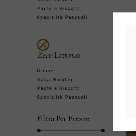
Paste e Biscotti
Specialità Pasquali
Zero
Lattosio
Creme
Dolci Natalizi
Paste e Biscotti
Specialità Pasquali
Filtra Per Prezzo