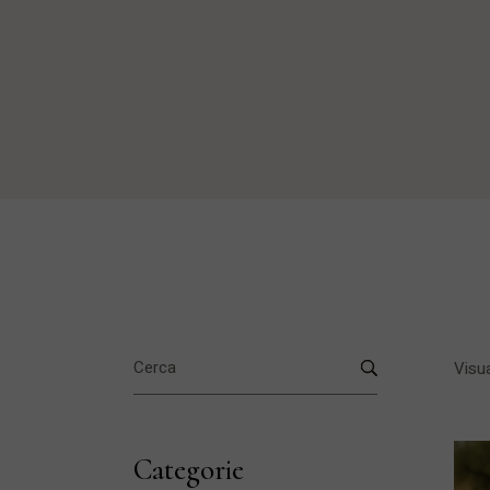
Search
for:
Visua
Categorie