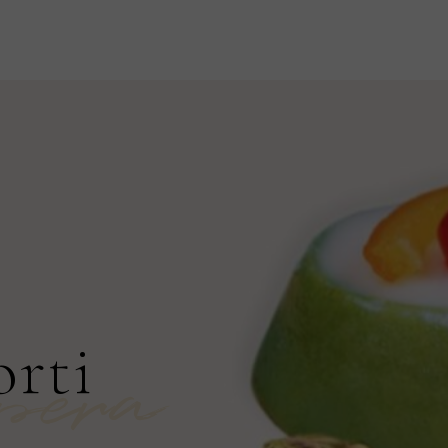
orti
pera