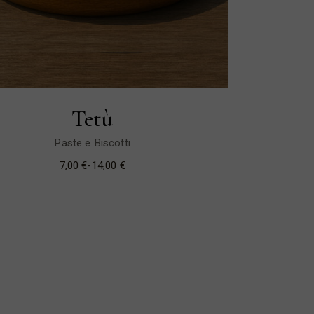
Tetù
Paste e Biscotti
7,00
€
-
14,00
€
Fascia
di
prezzo:
da
7,00 €
a
14,00 €