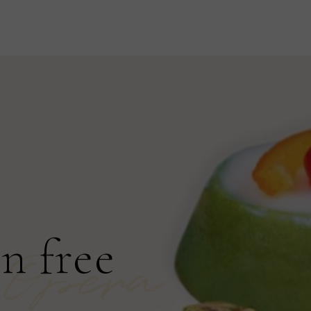
en free
Opera