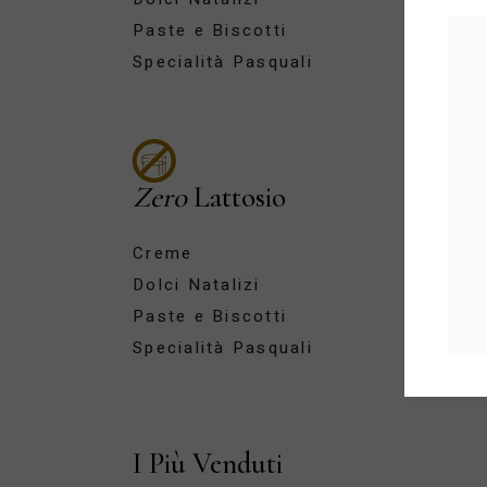
Paste e Biscotti
Specialità Pasquali
Zero
Lattosio
Creme
Dolci Natalizi
Paste e Biscotti
Specialità Pasquali
I Più Venduti