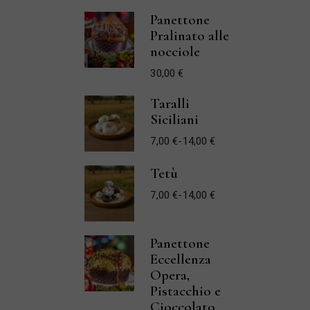
Panettone
Pralinato alle
nocciole
30,00
€
Taralli
Siciliani
7,00
€
-
14,00
€
Fascia
di
prezzo:
Tetù
da
7,00 €
7,00
€
-
14,00
€
a
Fascia
14,00 €
di
prezzo:
da
7,00 €
Panettone
a
Eccellenza
14,00 €
Opera,
Pistacchio e
Cioccolato