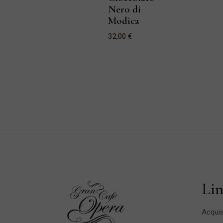
Nero di
Modica
32,00
€
Lin
Acquis