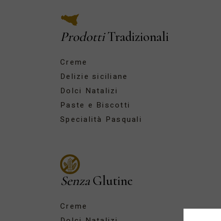
Prodotti
Tradizionali
Creme
Delizie siciliane
Dolci Natalizi
Paste e Biscotti
Specialità Pasquali
Senza
Glutine
Creme
Dolci Natalizi