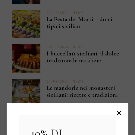
04/10/2024
NEWS
La Festa dei Morti: i dolci
tipici siciliani
02/10/2024
NEWS
I buccellati siciliani: il dolce
tradizionale natalizio
24/09/2024
NEWS
Le mandorle nei monasteri
siciliani: ricette e tradizioni
20/09/2024
NEWS
Perché i nostri prodotti
Gluten Free sono unici?
10% DI