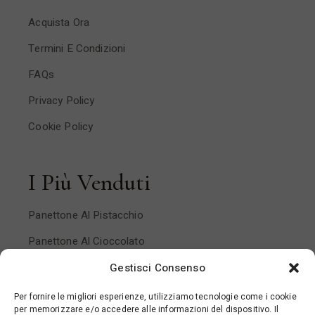
Acquista Ora
Termini E Condizioni
FAQs
Privacy Policy
Cookie Policy
I Più Venduti
Panettone Al Pistacchio
Panettone Al Cioccolato
Panettone Pera E Cioccolato
Gestisci Consenso
Panettone Mandorlato
Per fornire le migliori esperienze, utilizziamo tecnologie come i cookie
per memorizzare e/o accedere alle informazioni del dispositivo. Il