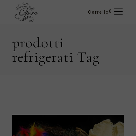
Skip
to
the
0
Carrello
content
prodotti
refrigerati Tag