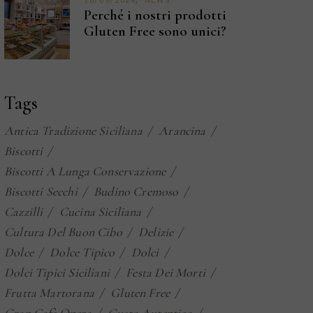
20/09/2024
NEWS
Perché i nostri prodotti
Gluten Free sono unici?
Tags
Antica Tradizione Siciliana
Arancina
Biscotti
Biscotti A Lunga Conservazione
Biscotti Secchi
Budino Cremoso
Cazzilli
Cucina Siciliana
Cultura Del Buon Cibo
Delizie
Dolce
Dolce Tipico
Dolci
Dolci Tipici Siciliani
Festa Dei Morti
Frutta Martorana
Gluten Free