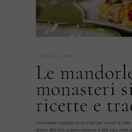
24/09/2024
NEWS
Le mandorle
monasteri si
ricette e tr
I monasteri siciliani sono stati per secoli la culla 
grazie alla loro organizzazione e alla cura nella g