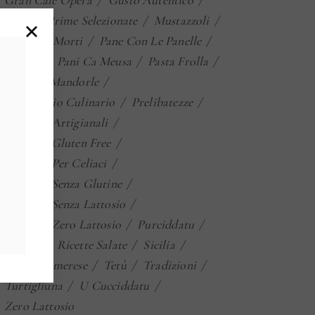
Gran Cafè Opera
Gusto Autentico
Materie Prime Selezionate
Mustazzoli
Ossa Dei Morti
Pane Con Le Panelle
Panelle
Pani Ca Meusa
Pasta Frolla
Paste Di Mandorle
Patrimonio Culinario
Prelibatezze
Prodotti Artigianali
Prodotti Gluten Free
Prodotti Per Celiaci
Prodotti Senza Glutine
Prodotti Senza Lattosio
Prodotti Zero Lattosio
Purciddatu
Ricette
Ricette Salate
Sicilia
Termini Imerese
Tetù
Tradizioni
Turtigliuna
U Cucciddatu
Zero Lattosio