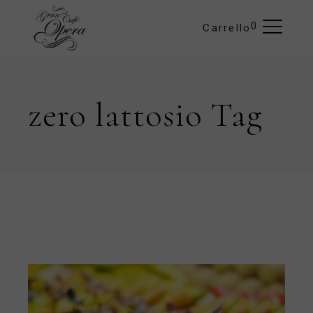
Skip
to
the
0
Carrello
content
zero lattosio Tag