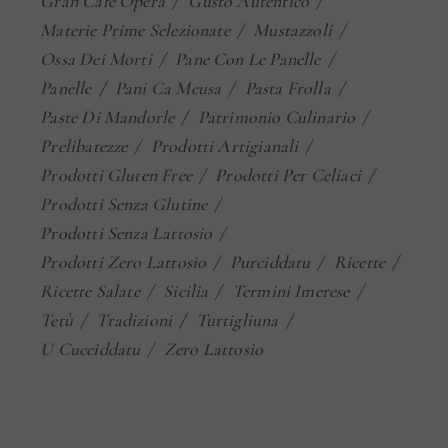
Gran Cafè Opera
Gusto Autentico
Materie Prime Selezionate
Mustazzoli
Ossa Dei Morti
Pane Con Le Panelle
Panelle
Pani Ca Meusa
Pasta Frolla
Paste Di Mandorle
Patrimonio Culinario
Prelibatezze
Prodotti Artigianali
Prodotti Gluten Free
Prodotti Per Celiaci
Prodotti Senza Glutine
Prodotti Senza Lattosio
Prodotti Zero Lattosio
Purciddatu
Ricette
Ricette Salate
Sicilia
Termini Imerese
Tetù
Tradizioni
Turtigliuna
U Cucciddatu
Zero Lattosio