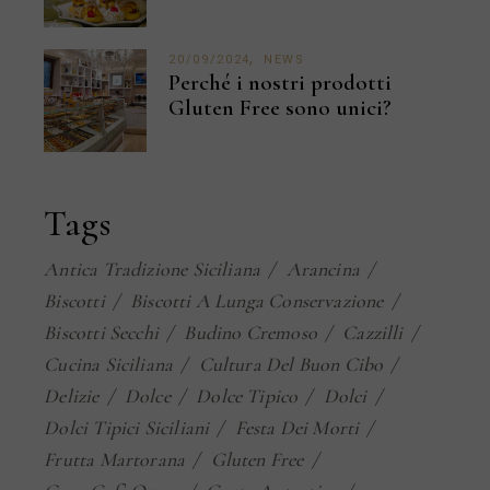
20/09/2024
NEWS
Perché i nostri prodotti
Gluten Free sono unici?
Tags
Antica Tradizione Siciliana
Arancina
Biscotti
Biscotti A Lunga Conservazione
Biscotti Secchi
Budino Cremoso
Cazzilli
Cucina Siciliana
Cultura Del Buon Cibo
Delizie
Dolce
Dolce Tipico
Dolci
Dolci Tipici Siciliani
Festa Dei Morti
Frutta Martorana
Gluten Free