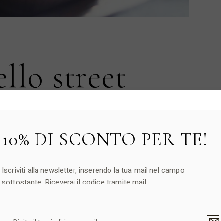
ello street
no
10% DI SCONTO PER TE!
la sua ricca e variegata cucina tradizionale, che riflette
una di esse ha contribuito con ingredienti e materie prime
nomica mediterranea. Oltre alla celebre pasticceria
icetta salate […]
Iscriviti alla newsletter, inserendo la tua mail nel campo
sottostante. Riceverai il codice tramite mail.
CONDIVIDI