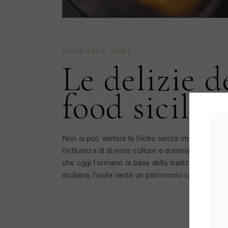
20/08/2024
NEWS
Le delizie d
food sicilia
Non si può visitare la Sicilia senza immergersi nel
l’influenza di diverse culture e dominazioni. Ogn
che oggi formano la base della tradizione gastro
siciliana, l’isola vanta un patrimonio culinario di r