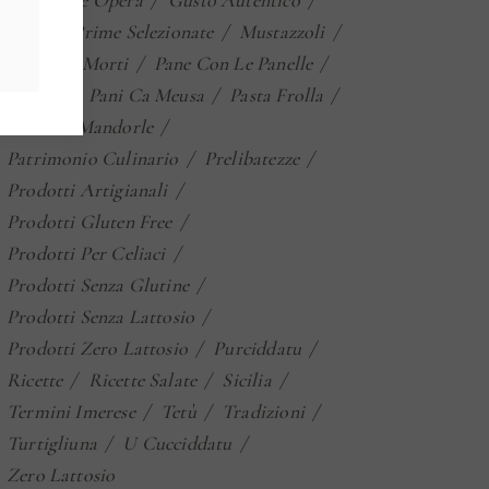
Gran Cafè Opera
Gusto Autentico
Materie Prime Selezionate
Mustazzoli
Ossa Dei Morti
Pane Con Le Panelle
Panelle
Pani Ca Meusa
Pasta Frolla
Paste Di Mandorle
Patrimonio Culinario
Prelibatezze
Prodotti Artigianali
Prodotti Gluten Free
Prodotti Per Celiaci
Prodotti Senza Glutine
Prodotti Senza Lattosio
Prodotti Zero Lattosio
Purciddatu
Ricette
Ricette Salate
Sicilia
Termini Imerese
Tetù
Tradizioni
Turtigliuna
U Cucciddatu
Zero Lattosio