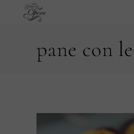
Skip
to
the
content
pane con le