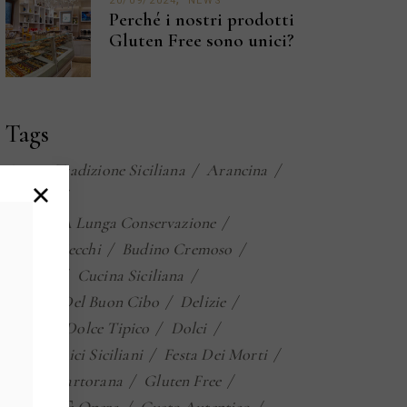
20/09/2024
NEWS
Perché i nostri prodotti
Gluten Free sono unici?
Tags
Antica Tradizione Siciliana
Arancina
Biscotti
Biscotti A Lunga Conservazione
Biscotti Secchi
Budino Cremoso
Cazzilli
Cucina Siciliana
Cultura Del Buon Cibo
Delizie
Dolce
Dolce Tipico
Dolci
Dolci Tipici Siciliani
Festa Dei Morti
Frutta Martorana
Gluten Free