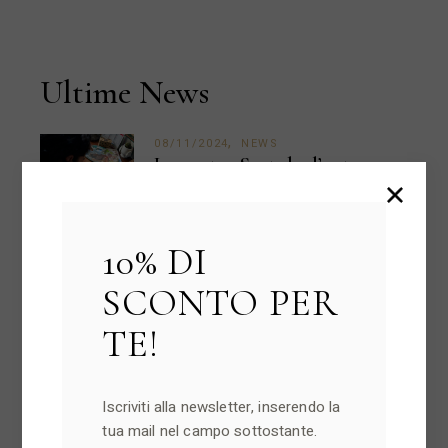
Ultime News
08/11/2024
NEWS
Le nostre Scatole d’autore
10% DI
04/10/2024
NEWS
La Festa dei Morti: i dolci
SCONTO PER
tipici siciliani
TE!
02/10/2024
NEWS
I buccellati siciliani: il dolce
Iscriviti alla newsletter, inserendo la
tradizionale natalizio
tua mail nel campo sottostante.