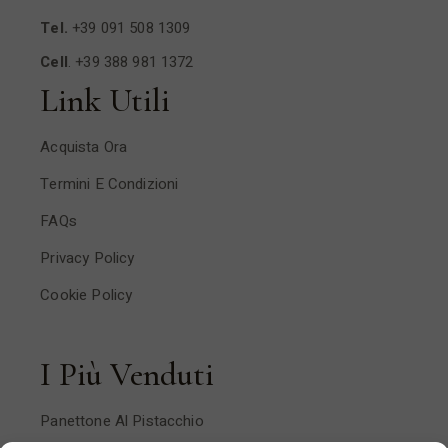
Tel.
+39 091 508 1309
Cell
.
+39 388 981 1372
Link Utili
Acquista Ora
Termini E Condizioni
FAQs
Privacy Policy
Cookie Policy
I Più Venduti
Panettone Al Pistacchio