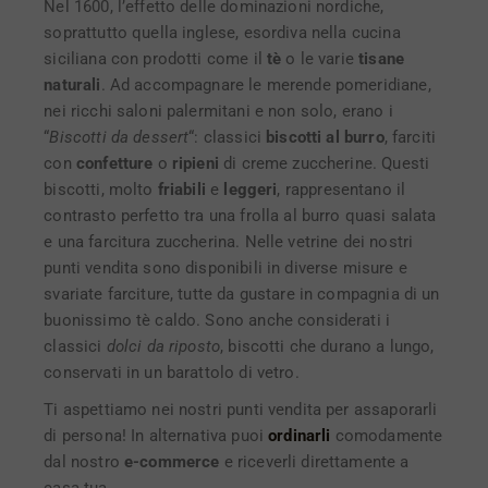
Nel 1600, l’effetto delle dominazioni nordiche,
soprattutto quella inglese, esordiva nella cucina
siciliana con prodotti come il
tè
o le varie
tisane
naturali
. Ad accompagnare le merende pomeridiane,
nei ricchi saloni palermitani e non solo, erano i
“
Biscotti da dessert
“: classici
biscotti al burro
, farciti
con
confetture
o
ripieni
di creme zuccherine. Questi
biscotti, molto
friabili
e
leggeri
, rappresentano il
contrasto perfetto tra una frolla al burro quasi salata
e una farcitura zuccherina. Nelle vetrine dei nostri
punti vendita sono disponibili in diverse misure e
svariate farciture, tutte da gustare in compagnia di un
buonissimo tè caldo. Sono anche considerati i
classici
dolci da riposto
, biscotti che durano a lungo,
conservati in un barattolo di vetro.
Ti aspettiamo nei nostri punti vendita per assaporarli
di persona! In alternativa puoi
ordinarli
comodamente
dal nostro
e-commerce
e riceverli direttamente a
casa tua.