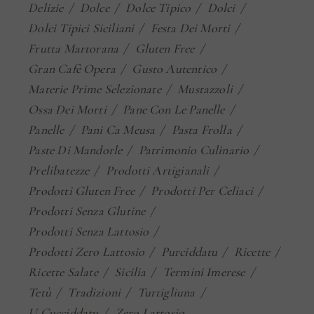
Delizie
Dolce
Dolce Tipico
Dolci
Dolci Tipici Siciliani
Festa Dei Morti
Frutta Martorana
Gluten Free
Gran Cafè Opera
Gusto Autentico
Materie Prime Selezionate
Mustazzoli
Ossa Dei Morti
Pane Con Le Panelle
Panelle
Pani Ca Meusa
Pasta Frolla
Paste Di Mandorle
Patrimonio Culinario
Prelibatezze
Prodotti Artigianali
Prodotti Gluten Free
Prodotti Per Celiaci
Prodotti Senza Glutine
Prodotti Senza Lattosio
Prodotti Zero Lattosio
Purciddatu
Ricette
Ricette Salate
Sicilia
Termini Imerese
Tetù
Tradizioni
Turtigliuna
U Cucciddatu
Zero Lattosio