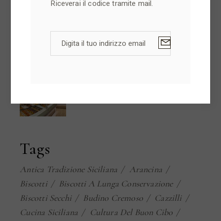
Riceverai il codice tramite mail.
24/09/2024
NEWS
Le mandorle nei monasteri
siciliani: ricette e tradizioni
20/09/2024
NEWS
Perché i nostri prodotti
Gluten Free sono unici?
Tags
Antica Tradizione Siciliana
Arancina
Biscotti
Biscotti A Lunga Conservazione
Biscotti Secchi
Budino Cremoso
Cazzilli
Cucina Siciliana
Cultura Del Buon Cibo