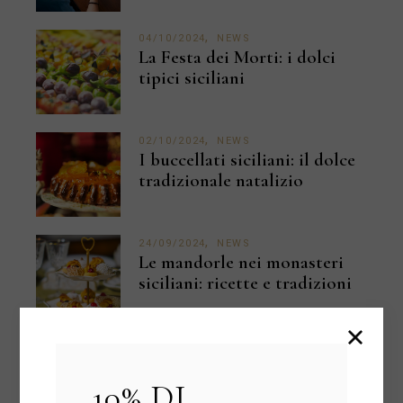
04/10/2024
NEWS
La Festa dei Morti: i dolci
tipici siciliani
02/10/2024
NEWS
I buccellati siciliani: il dolce
tradizionale natalizio
24/09/2024
NEWS
Le mandorle nei monasteri
siciliani: ricette e tradizioni
20/09/2024
NEWS
Perché i nostri prodotti
Gluten Free sono unici?
10% DI