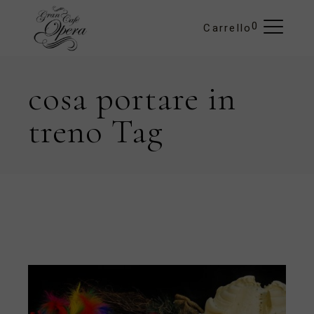
Skip
to
the
0
Carrello
content
cosa portare in
treno Tag