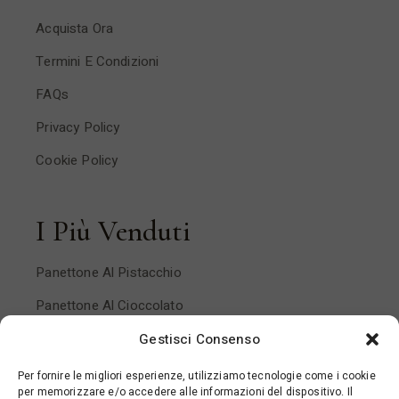
Acquista Ora
Termini E Condizioni
FAQs
Privacy Policy
Cookie Policy
I Più Venduti
Panettone Al Pistacchio
Panettone Al Cioccolato
Panettone Pera E Cioccolato
Gestisci Consenso
Panettone Mandorlato
Per fornire le migliori esperienze, utilizziamo tecnologie come i cookie
per memorizzare e/o accedere alle informazioni del dispositivo. Il