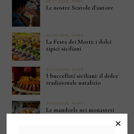
08/11/2024
NEWS
Le nostre Scatole d’autore
04/10/2024
NEWS
La Festa dei Morti: i dolci
tipici siciliani
02/10/2024
NEWS
I buccellati siciliani: il dolce
tradizionale natalizio
24/09/2024
NEWS
Le mandorle nei monasteri
siciliani: ricette e tradizioni