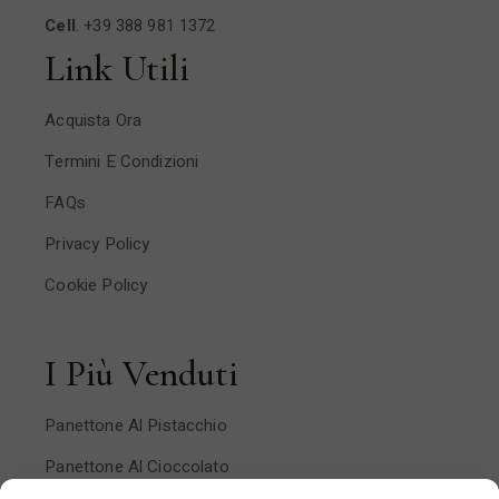
Cell
.
+39 388 981 1372
Link Utili
Acquista Ora
Termini E Condizioni
FAQs
Privacy Policy
Cookie Policy
I Più Venduti
Panettone Al Pistacchio
Panettone Al Cioccolato