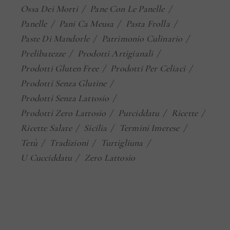
Ossa Dei Morti
Pane Con Le Panelle
Panelle
Pani Ca Meusa
Pasta Frolla
Paste Di Mandorle
Patrimonio Culinario
Prelibatezze
Prodotti Artigianali
Prodotti Gluten Free
Prodotti Per Celiaci
Prodotti Senza Glutine
Prodotti Senza Lattosio
Prodotti Zero Lattosio
Purciddatu
Ricette
Ricette Salate
Sicilia
Termini Imerese
Tetù
Tradizioni
Turtigliuna
U Cucciddatu
Zero Lattosio