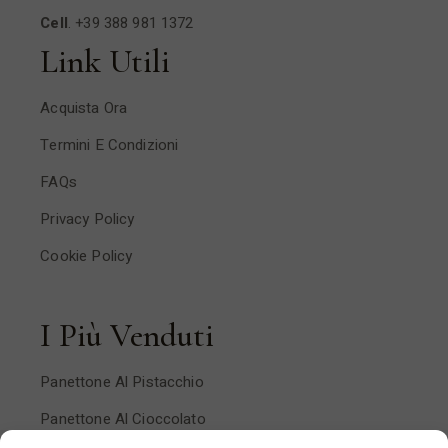
Cell
.
+39 388 981 1372
Link Utili
Acquista Ora
Termini E Condizioni
FAQs
Privacy Policy
Cookie Policy
I Più Venduti
Panettone Al Pistacchio
Panettone Al Cioccolato