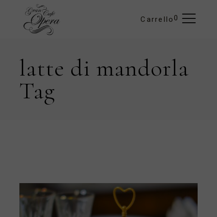
Skip
to
the
0
Carrello
content
latte di mandorla
Tag