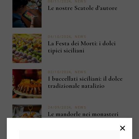
08/11/2024
NEWS
Le nostre Scatole d’autore
04/10/2024
NEWS
La Festa dei Morti: i dolci
tipici siciliani
02/10/2024
NEWS
I buccellati siciliani: il dolce
tradizionale natalizio
24/09/2024
NEWS
Le mandorle nei monasteri
siciliani: ricette e tradizioni