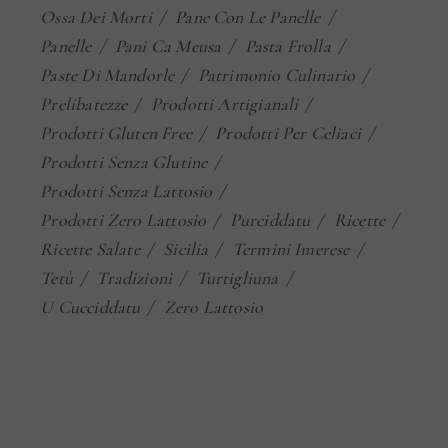
Ossa Dei Morti
Pane Con Le Panelle
Panelle
Pani Ca Meusa
Pasta Frolla
Paste Di Mandorle
Patrimonio Culinario
Prelibatezze
Prodotti Artigianali
Prodotti Gluten Free
Prodotti Per Celiaci
Prodotti Senza Glutine
Prodotti Senza Lattosio
Prodotti Zero Lattosio
Purciddatu
Ricette
Ricette Salate
Sicilia
Termini Imerese
Tetù
Tradizioni
Turtigliuna
U Cucciddatu
Zero Lattosio