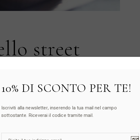
ello street
no
10% DI SCONTO PER TE!
la sua ricca e variegata cucina tradizionale, che riflette
una di esse ha contribuito con ingredienti e materie prime
nomica mediterranea. Oltre alla celebre pasticceria
icetta salate […]
Iscriviti alla newsletter, inserendo la tua mail nel campo
sottostante. Riceverai il codice tramite mail.
CONDIVIDI