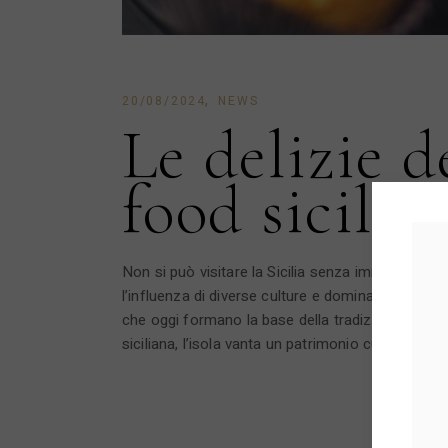
20/08/2024
NEWS
Le delizie d
food sicilia
Non si può visitare la Sicilia senza immergersi nel
l’influenza di diverse culture e dominazioni. Ogn
che oggi formano la base della tradizione gastro
siciliana, l’isola vanta un patrimonio culinario di r