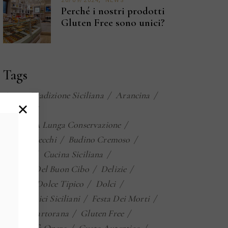
20/09/2024
NEWS
Perché i nostri prodotti
Gluten Free sono unici?
Tags
Antica Tradizione Siciliana
Arancina
Biscotti
Biscotti A Lunga Conservazione
Biscotti Secchi
Budino Cremoso
Cazzilli
Cucina Siciliana
Cultura Del Buon Cibo
Delizie
Dolce
Dolce Tipico
Dolci
Dolci Tipici Siciliani
Festa Dei Morti
Frutta Martorana
Gluten Free