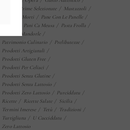
Gran Cafè Opera
Gusto Autentico
Materie Prime Selezionate
Mustazzoli
Ossa Dei Morti
Pane Con Le Panelle
Panelle
Pani Ca Meusa
Pasta Frolla
Paste Di Mandorle
Patrimonio Culinario
Prelibatezze
Prodotti Artigianali
Prodotti Gluten Free
Prodotti Per Celiaci
Prodotti Senza Glutine
Prodotti Senza Lattosio
Prodotti Zero Lattosio
Purciddatu
Ricette
Ricette Salate
Sicilia
Termini Imerese
Tetù
Tradizioni
Turtigliuna
U Cucciddatu
Zero Lattosio